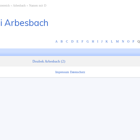
terreich
Arbesbach
Namen mit D
i Arbesbach
A
B
C
D
E
F
G
H
I
J
K
L
M
N
O
P
Q
Doubek Arbesbach (2)
Impressum
Datenschutz