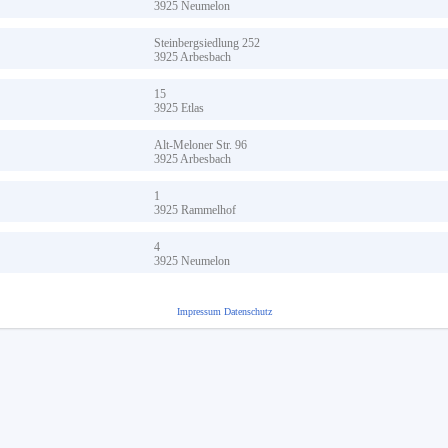
3925
Neumelon
Steinbergsiedlung
252
3925
Arbesbach
15
3925
Etlas
Alt-Meloner Str.
96
3925
Arbesbach
1
3925
Rammelhof
4
3925
Neumelon
Impressum
Datenschutz