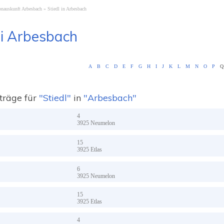
onauskunft Arbesbach
Stiedl in Arbesbach
i Arbesbach
A
B
C
D
E
F
G
H
I
J
K
L
M
N
O
P
Q
träge für
"Stiedl"
in
"Arbesbach"
4
3925
Neumelon
15
3925
Etlas
6
3925
Neumelon
15
3925
Etlas
4